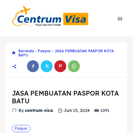
Beranda
Paspor
JASA PEMBUATAN PASPOR KOTA
BATU
JASA PEMBUATAN PASPOR KOTA
BATU
1091
By
centrum visa
Juni 15, 2024
Search
Search
Cari
Cari
Paspor
Explore our destinations
Explore our destinations