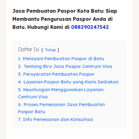
Asuransi
Asuransi
Jasa Pembuatan Paspor Kota Batu: Siap
Membantu Pengurusan Paspor Anda di
Blog
Blog
Batu. Hubungi Kami di
088290247542
Cari
Cari
Daftar Isi
Tutup
1.
Melayani Pembuatan Paspor di Batu
2.
Tentang Biro Jasa Paspor Centrum Visa
3.
Persyaratan Pembuatan Paspor
4.
Layanan Paspor Batu yang Kami Sediakan
5.
Keuntungan Menggunakan Layanan
Centrum Visa
6.
Proses Pemesanan Jasa Pembuatan
Paspor Batu
7.
Info Pemesanan dan Konsultasi