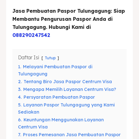
Asuransi
Asuransi
Jasa Pembuatan Paspor Tulungagung: Siap
Membantu Pengurusan Paspor Anda di
Blog
Blog
Tulungagung. Hubungi Kami di
088290247542
Cari
Cari
Daftar Isi
Tutup
1.
Melayani Pembuatan Paspor di
Tulungagung
2.
Tentang Biro Jasa Paspor Centrum Visa
3.
Mengapa Memilih Layanan Centrum Visa?
4.
Persyaratan Pembuatan Paspor
5.
Layanan Paspor Tulungagung yang Kami
Sediakan
6.
Keuntungan Menggunakan Layanan
Centrum Visa
7.
Proses Pemesanan Jasa Pembuatan Paspor