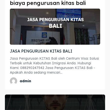
biaya pengurusan kitas bali
Imta
Imta
Legalisir
Legalisir
Apostille
Apostille
Penerjemah
Penerjemah
JASA PENGURUSAN KITAS BALI
Asuransi
Asuransi
Jasa Pengurusan KITAS Bali oleh Centrum Visa: Solusi
Blog
Blog
Terbaik untuk Kebutuhan Imigrasi Anda. Hubungi
Kami: 088290247542 Jasa Pengurusan KITAS Bali -
Apakah Anda sedang mencari...
admin
Cari
Cari