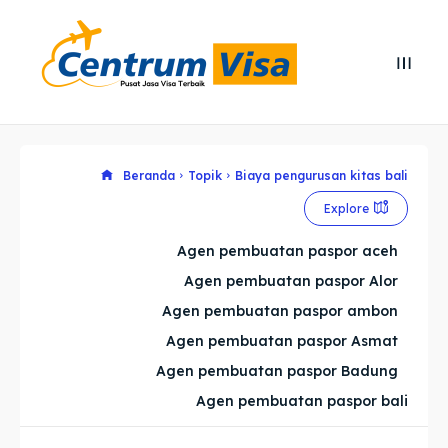
Search
Search
Cari
Cari
Explore our destinations
Explore our destinations
Beranda
Topik
Biaya pengurusan kitas bali
Explore
& Make a booking today
& Make a booking today
Agen pembuatan paspor aceh
Agen pembuatan paspor Alor
Home
Home
Agen pembuatan paspor ambon
Visa
Visa
Agen pembuatan paspor Asmat
Agen pembuatan paspor Badung
Paspor
Paspor
Agen pembuatan paspor bali
Kitas
Kitas