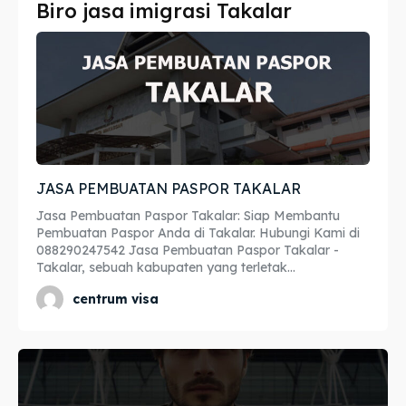
Biro jasa imigrasi Takalar
Imta
Imta
Legalisir
Legalisir
Apostille
Apostille
Penerjemah
Penerjemah
JASA PEMBUATAN PASPOR TAKALAR
Asuransi
Asuransi
Jasa Pembuatan Paspor Takalar: Siap Membantu
Blog
Blog
Pembuatan Paspor Anda di Takalar. Hubungi Kami di
088290247542 Jasa Pembuatan Paspor Takalar -
Takalar, sebuah kabupaten yang terletak...
centrum visa
Cari
Cari