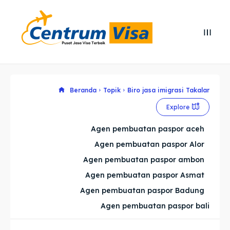
Search
Search
Cari
Cari
Explore our destinations
Explore our destinations
Beranda
Topik
Biro jasa imigrasi Takalar
Explore
& Make a booking today
& Make a booking today
Agen pembuatan paspor aceh
Agen pembuatan paspor Alor
Home
Home
Agen pembuatan paspor ambon
Visa
Visa
Agen pembuatan paspor Asmat
Agen pembuatan paspor Badung
Paspor
Paspor
Agen pembuatan paspor bali
Kitas
Kitas