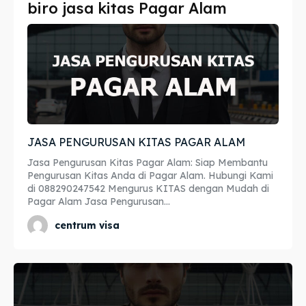
biro jasa kitas Pagar Alam
Imta
Imta
Legalisir
Legalisir
Apostille
Apostille
Penerjemah
Penerjemah
JASA PENGURUSAN KITAS PAGAR ALAM
Asuransi
Asuransi
Jasa Pengurusan Kitas Pagar Alam: Siap Membantu
Blog
Blog
Pengurusan Kitas Anda di Pagar Alam. Hubungi Kami
di 088290247542 Mengurus KITAS dengan Mudah di
Pagar Alam Jasa Pengurusan...
centrum visa
Cari
Cari