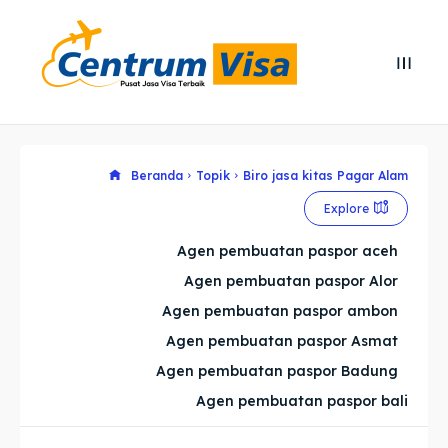
Search
Search
Cari
Cari
Explore our destinations
Explore our destinations
Beranda
Topik
Biro jasa kitas Pagar Alam
Explore
& Make a booking today
& Make a booking today
Agen pembuatan paspor aceh
Agen pembuatan paspor Alor
Home
Home
Agen pembuatan paspor ambon
Visa
Visa
Agen pembuatan paspor Asmat
Agen pembuatan paspor Badung
Paspor
Paspor
Agen pembuatan paspor bali
Kitas
Kitas