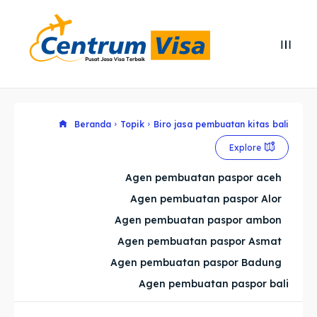
Search
Search
Cari
Cari
Explore our destinations
Explore our destinations
Beranda
Topik
Biro jasa pembuatan kitas bali
Explore
& Make a booking today
& Make a booking today
Agen pembuatan paspor aceh
Agen pembuatan paspor Alor
Home
Home
Agen pembuatan paspor ambon
Visa
Visa
Agen pembuatan paspor Asmat
Agen pembuatan paspor Badung
Paspor
Paspor
Agen pembuatan paspor bali
Kitas
Kitas