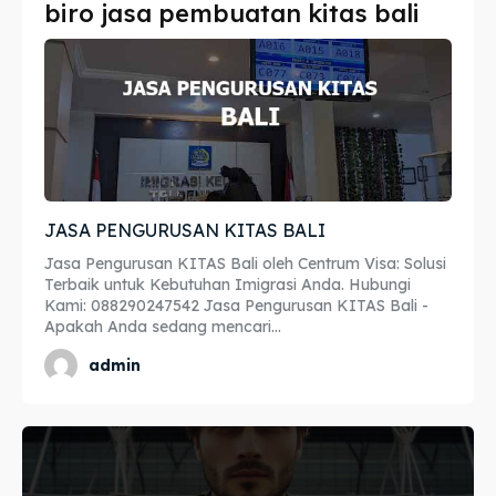
biro jasa pembuatan kitas bali
Imta
Imta
Legalisir
Legalisir
Apostille
Apostille
Penerjemah
Penerjemah
JASA PENGURUSAN KITAS BALI
Asuransi
Asuransi
Jasa Pengurusan KITAS Bali oleh Centrum Visa: Solusi
Blog
Blog
Terbaik untuk Kebutuhan Imigrasi Anda. Hubungi
Kami: 088290247542 Jasa Pengurusan KITAS Bali -
Apakah Anda sedang mencari...
admin
Cari
Cari