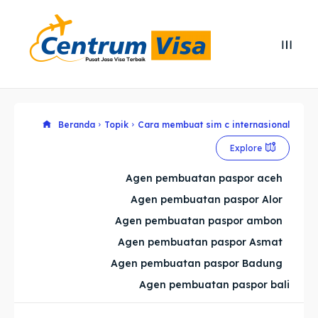
Search
Search
Cari
Cari
Explore our destinations
Explore our destinations
Beranda
Topik
Cara membuat sim c internasional
Explore
& Make a booking today
& Make a booking today
Agen pembuatan paspor aceh
Agen pembuatan paspor Alor
Home
Home
Agen pembuatan paspor ambon
Visa
Visa
Agen pembuatan paspor Asmat
Agen pembuatan paspor Badung
Paspor
Paspor
Agen pembuatan paspor bali
Kitas
Kitas