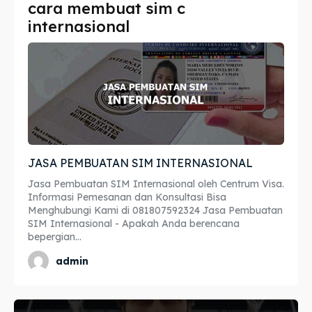
cara membuat sim c
Imta
Imta
internasional
Legalisir
Legalisir
Apostille
Apostille
Penerjemah
Penerjemah
Asuransi
Asuransi
JASA PEMBUATAN SIM INTERNASIONAL
Blog
Blog
Jasa Pembuatan SIM Internasional oleh Centrum Visa.
Informasi Pemesanan dan Konsultasi Bisa
Menghubungi Kami di 081807592324 Jasa Pembuatan
SIM Internasional - Apakah Anda berencana
bepergian...
Cari
Cari
admin