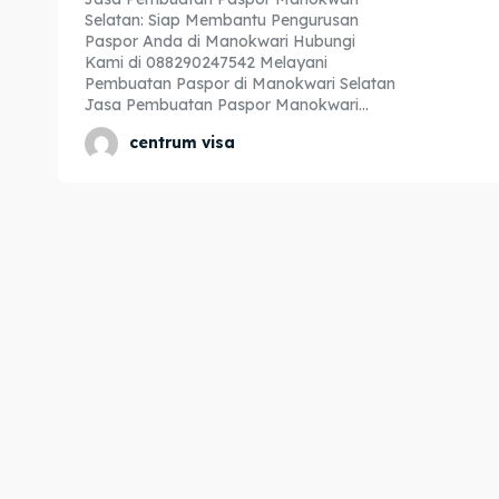
Selatan: Siap Membantu Pengurusan
Expl
Expl
Paspor Anda di Manokwari Hubungi
Kami di 088290247542 Melayani
& Make 
& Make 
Pembuatan Paspor di Manokwari Selatan
Jasa Pembuatan Paspor Manokwari...
centrum visa
Home
Home
Visa
Visa
Paspo
Paspo
Kitas
Kitas
Imta
Imta
Legalis
Legalis
Aposti
Aposti