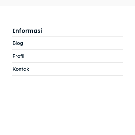
jemah
jemah
si
si
Informasi
Blog
Profil
Kontak