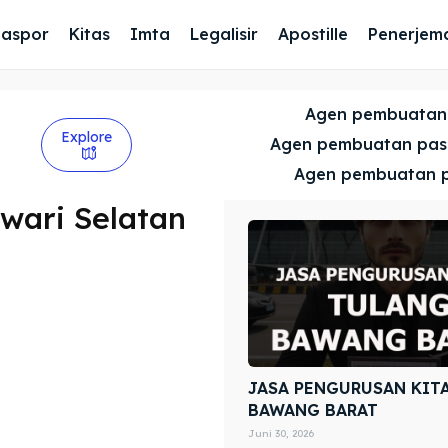
Paspor
Kitas
Imta
Legalisir
Apostille
Penerjem
Agen pembuatan
Explore
Agen pembuatan pa
Agen pembuatan 
wari Selatan
JASA PENGURUSAN KIT
BAWANG BARAT
Juni 30, 2026