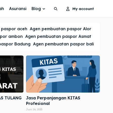
ah
Asuransi
Blog
My account
Search
Search
 paspor aceh
Agen pembuatan paspor Alor
Cari
Cari
spor ambon
Agen pembuatan paspor Asmat
paspor Badung
Agen pembuatan paspor bali
AS TULANG
Jasa Perpanjangan KITAS
Profesional
Juni 16, 2025