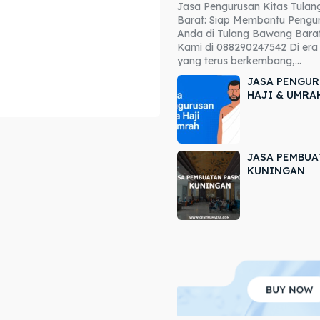
Jasa Pengurusan Kitas Tula
ore our destinations
ore our destinations
Barat: Siap Membantu Pengur
Anda di Tulang Bawang Barat
a booking today
a booking today
Kami di 088290247542 Di era 
yang terus berkembang,...
JASA PENGUR
HAJI & UMRA
JASA PEMBUA
r
r
KUNINGAN
ir
ir
lle
lle