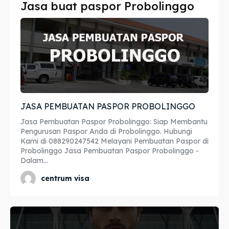
Jasa buat paspor Probolinggo
Imta
Imta
Legalisir
Legalisir
Apostille
Apostille
Penerjemah
Penerjemah
JASA PEMBUATAN PASPOR PROBOLINGGO
Asuransi
Asuransi
Jasa Pembuatan Paspor Probolinggo: Siap Membantu
Blog
Blog
Pengurusan Paspor Anda di Probolinggo. Hubungi
Kami di 088290247542 Melayani Pembuatan Paspor di
Probolinggo Jasa Pembuatan Paspor Probolinggo -
Dalam...
Cari
Cari
centrum visa