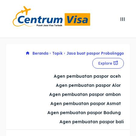
Search
Search
Cari
Cari
Explore our destinations
Explore our destinations
Beranda
Topik
Jasa buat paspor Probolinggo
Explore
& Make a booking today
& Make a booking today
Agen pembuatan paspor aceh
Agen pembuatan paspor Alor
Home
Home
Agen pembuatan paspor ambon
Visa
Visa
Agen pembuatan paspor Asmat
Agen pembuatan paspor Badung
Paspor
Paspor
Agen pembuatan paspor bali
Kitas
Kitas