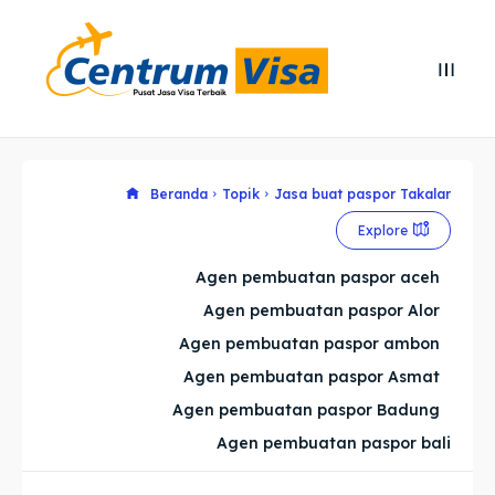
Search
Search
Cari
Cari
Explore our destinations
Explore our destinations
Beranda
Topik
Jasa buat paspor Takalar
Explore
& Make a booking today
& Make a booking today
Agen pembuatan paspor aceh
Agen pembuatan paspor Alor
Home
Home
Agen pembuatan paspor ambon
Visa
Visa
Agen pembuatan paspor Asmat
Agen pembuatan paspor Badung
Paspor
Paspor
Agen pembuatan paspor bali
Kitas
Kitas