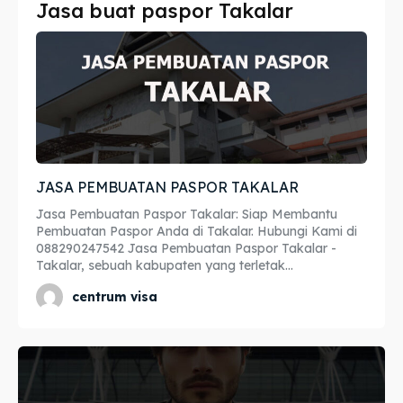
Jasa buat paspor Takalar
Imta
Imta
Legalisir
Legalisir
Apostille
Apostille
Penerjemah
Penerjemah
JASA PEMBUATAN PASPOR TAKALAR
Asuransi
Asuransi
Jasa Pembuatan Paspor Takalar: Siap Membantu
Blog
Blog
Pembuatan Paspor Anda di Takalar. Hubungi Kami di
088290247542 Jasa Pembuatan Paspor Takalar -
Takalar, sebuah kabupaten yang terletak...
centrum visa
Cari
Cari