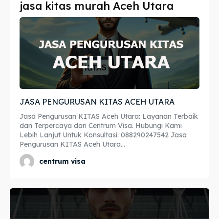
jasa kitas murah Aceh Utara
Imta
Imta
Legalisir
Legalisir
Apostille
Apostille
Penerjemah
Penerjemah
JASA PENGURUSAN KITAS ACEH UTARA
Asuransi
Asuransi
Jasa Pengurusan KITAS Aceh Utara: Layanan Terbaik
Blog
Blog
dan Terpercaya dari Centrum Visa. Hubungi Kami
Lebih Lanjut Untuk Konsultasi: 088290247542 Jasa
Pengurusan KITAS Aceh Utara...
centrum visa
Cari
Cari