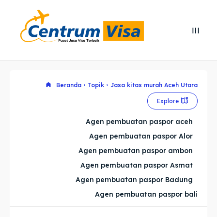
Search
Search
Cari
Cari
Explore our destinations
Explore our destinations
Beranda
Topik
Jasa kitas murah Aceh Utara
Explore
& Make a booking today
& Make a booking today
Agen pembuatan paspor aceh
Agen pembuatan paspor Alor
Home
Home
Agen pembuatan paspor ambon
Visa
Visa
Agen pembuatan paspor Asmat
Agen pembuatan paspor Badung
Paspor
Paspor
Agen pembuatan paspor bali
Kitas
Kitas