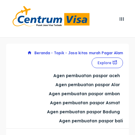
Search
Search
Cari
Cari
Explore our destinations
Explore our destinations
Beranda
Topik
Jasa kitas murah Pagar Alam
Explore
& Make a booking today
& Make a booking today
Agen pembuatan paspor aceh
Agen pembuatan paspor Alor
Home
Home
Agen pembuatan paspor ambon
Visa
Visa
Agen pembuatan paspor Asmat
Agen pembuatan paspor Badung
Paspor
Paspor
Agen pembuatan paspor bali
Kitas
Kitas