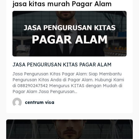
jasa kitas murah Pagar Alam
Imta
Imta
Legalisir
Legalisir
Apostille
Apostille
Penerjemah
Penerjemah
JASA PENGURUSAN KITAS PAGAR ALAM
Asuransi
Asuransi
Jasa Pengurusan Kitas Pagar Alam: Siap Membantu
Blog
Blog
Pengurusan Kitas Anda di Pagar Alam. Hubungi Kami
di 088290247542 Mengurus KITAS dengan Mudah di
Pagar Alam Jasa Pengurusan...
centrum visa
Cari
Cari