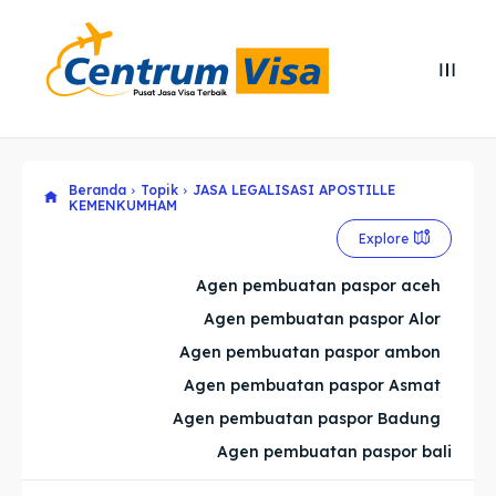
Search
Search
Cari
Cari
Beranda
Topik
JASA LEGALISASI APOSTILLE
Explore our destinations
Explore our destinations
KEMENKUMHAM
Explore
& Make a booking today
& Make a booking today
Agen pembuatan paspor aceh
Home
Home
Agen pembuatan paspor Alor
Agen pembuatan paspor ambon
Visa
Visa
Agen pembuatan paspor Asmat
Agen pembuatan paspor Badung
Paspor
Paspor
Agen pembuatan paspor bali
Kitas
Kitas