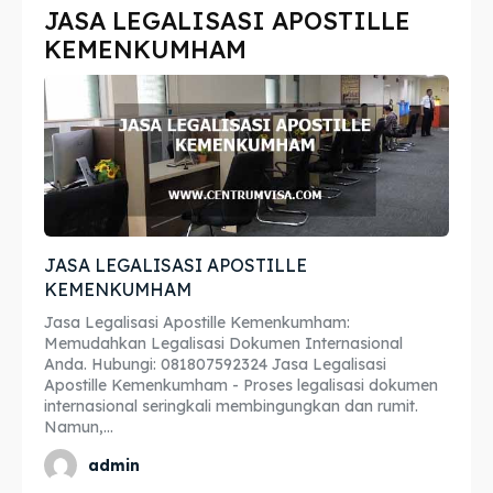
JASA LEGALISASI APOSTILLE
Imta
Imta
KEMENKUMHAM
Legalisir
Legalisir
Apostille
Apostille
Penerjemah
Penerjemah
Asuransi
Asuransi
JASA LEGALISASI APOSTILLE
Blog
Blog
KEMENKUMHAM
Jasa Legalisasi Apostille Kemenkumham:
Memudahkan Legalisasi Dokumen Internasional
Anda. Hubungi: 081807592324 Jasa Legalisasi
Cari
Cari
Apostille Kemenkumham - Proses legalisasi dokumen
internasional seringkali membingungkan dan rumit.
Namun,...
admin