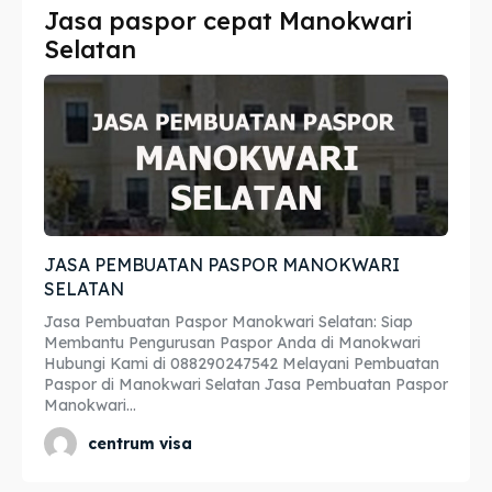
Jasa paspor cepat Manokwari
Imta
Imta
Selatan
Legalisir
Legalisir
Apostille
Apostille
Penerjemah
Penerjemah
Asuransi
Asuransi
JASA PEMBUATAN PASPOR MANOKWARI
Blog
Blog
SELATAN
Jasa Pembuatan Paspor Manokwari Selatan: Siap
Membantu Pengurusan Paspor Anda di Manokwari
Hubungi Kami di 088290247542 Melayani Pembuatan
Cari
Cari
Paspor di Manokwari Selatan Jasa Pembuatan Paspor
Manokwari...
centrum visa