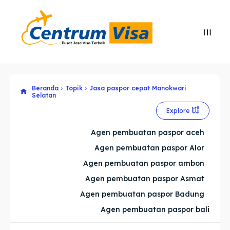
Search
Search
Cari
Cari
Beranda
Topik
Jasa paspor cepat Manokwari
Explore our destinations
Explore our destinations
Selatan
Explore
& Make a booking today
& Make a booking today
Agen pembuatan paspor aceh
Home
Home
Agen pembuatan paspor Alor
Agen pembuatan paspor ambon
Visa
Visa
Agen pembuatan paspor Asmat
Agen pembuatan paspor Badung
Paspor
Paspor
Agen pembuatan paspor bali
Kitas
Kitas