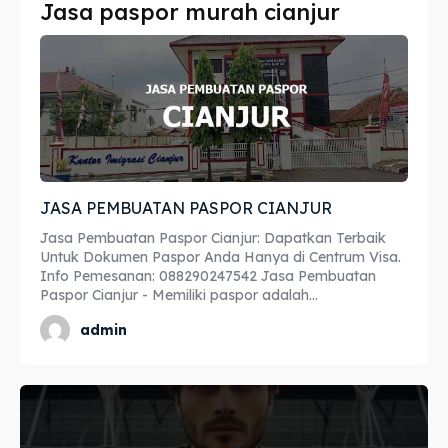
Jasa paspor murah cianjur
Imta
Imta
Legalisir
Legalisir
Apostille
Apostille
Penerjemah
Penerjemah
JASA PEMBUATAN PASPOR CIANJUR
Asuransi
Asuransi
Jasa Pembuatan Paspor Cianjur: Dapatkan Terbaik
Blog
Blog
Untuk Dokumen Paspor Anda Hanya di Centrum Visa.
Info Pemesanan: 088290247542 Jasa Pembuatan
Paspor Cianjur - Memiliki paspor adalah...
admin
Cari
Cari