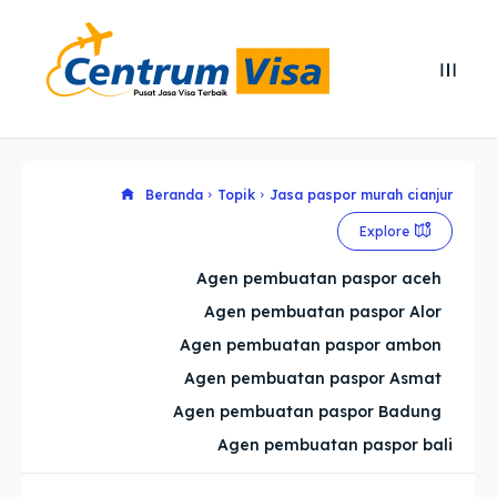
Search
Search
Cari
Cari
Explore our destinations
Explore our destinations
Beranda
Topik
Jasa paspor murah cianjur
Explore
& Make a booking today
& Make a booking today
Agen pembuatan paspor aceh
Agen pembuatan paspor Alor
Home
Home
Agen pembuatan paspor ambon
Visa
Visa
Agen pembuatan paspor Asmat
Agen pembuatan paspor Badung
Paspor
Paspor
Agen pembuatan paspor bali
Kitas
Kitas