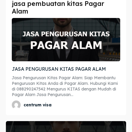
jasa pembuatan kitas Pagar
Imta
Imta
Alam
Legalisir
Legalisir
Apostille
Apostille
Penerjemah
Penerjemah
Asuransi
Asuransi
JASA PENGURUSAN KITAS PAGAR ALAM
Blog
Blog
Jasa Pengurusan Kitas Pagar Alam: Siap Membantu
Pengurusan Kitas Anda di Pagar Alam. Hubungi Kami
di 088290247542 Mengurus KITAS dengan Mudah di
Pagar Alam Jasa Pengurusan...
Cari
Cari
centrum visa