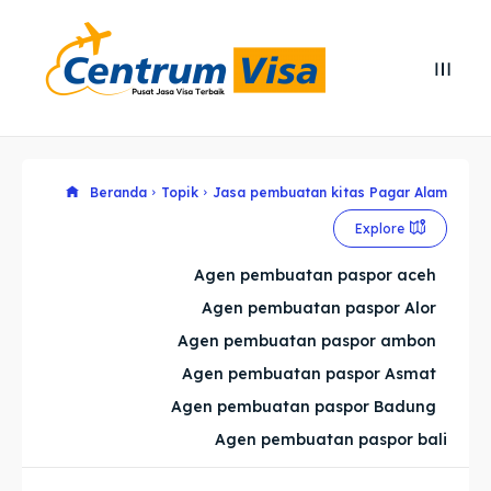
Search
Search
Cari
Cari
Explore our destinations
Explore our destinations
Beranda
Topik
Jasa pembuatan kitas Pagar Alam
Explore
& Make a booking today
& Make a booking today
Agen pembuatan paspor aceh
Agen pembuatan paspor Alor
Home
Home
Agen pembuatan paspor ambon
Visa
Visa
Agen pembuatan paspor Asmat
Agen pembuatan paspor Badung
Paspor
Paspor
Agen pembuatan paspor bali
Kitas
Kitas