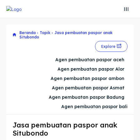
Beranda
Topik
Jasa pembuatan paspor anak
Search
Search
Situbondo
Explore
Cari
Cari
Explore our destinations
Explore our destinations
Agen pembuatan paspor aceh
& Make a booking today
& Make a booking today
Agen pembuatan paspor Alor
Agen pembuatan paspor ambon
Agen pembuatan paspor Asmat
Home
Home
Agen pembuatan paspor Badung
Visa
Visa
Agen pembuatan paspor bali
Paspor
Paspor
Jasa pembuatan paspor anak
Situbondo
Kitas
Kitas