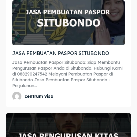
Imta
Imta
Legalisir
Legalisir
Apostille
Apostille
Penerjemah
Penerjemah
JASA PEMBUATAN PASPOR SITUBONDO
Jasa Pembuatan Paspor Situbondo: Siap Membantu
Asuransi
Asuransi
Pengurusan Paspor Anda di Situbondo. Hubungi Kami
di 088290247542 Melayani Pembuatan Paspor di
Blog
Blog
Situbondo Jasa Pembuatan Paspor Situbondo -
Perjalanan...
centrum visa
Cari
Cari