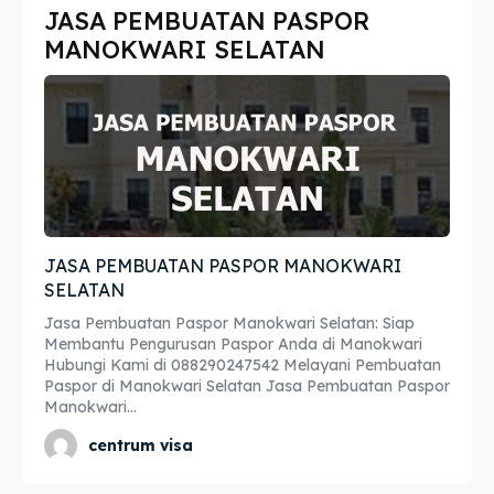
JASA PEMBUATAN PASPOR
Imta
Imta
MANOKWARI SELATAN
Legalisir
Legalisir
Apostille
Apostille
Penerjemah
Penerjemah
Asuransi
Asuransi
JASA PEMBUATAN PASPOR MANOKWARI
Blog
Blog
SELATAN
Jasa Pembuatan Paspor Manokwari Selatan: Siap
Membantu Pengurusan Paspor Anda di Manokwari
Hubungi Kami di 088290247542 Melayani Pembuatan
Cari
Cari
Paspor di Manokwari Selatan Jasa Pembuatan Paspor
Manokwari...
centrum visa