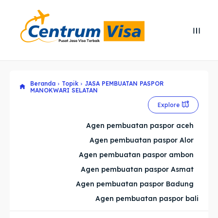
Search
Search
Cari
Cari
Beranda
Topik
JASA PEMBUATAN PASPOR
Explore our destinations
Explore our destinations
MANOKWARI SELATAN
Explore
& Make a booking today
& Make a booking today
Agen pembuatan paspor aceh
Home
Home
Agen pembuatan paspor Alor
Agen pembuatan paspor ambon
Visa
Visa
Agen pembuatan paspor Asmat
Agen pembuatan paspor Badung
Paspor
Paspor
Agen pembuatan paspor bali
Kitas
Kitas