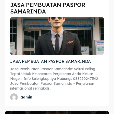
JASA PEMBUATAN PASPOR
Imta
Imta
SAMARINDA
Legalisir
Legalisir
Apostille
Apostille
Penerjemah
Penerjemah
Asuransi
Asuransi
JASA PEMBUATAN PASPOR SAMARINDA
Blog
Blog
Jasa Pembuatan Paspor Samarinda: Solusi Paling
Tepat Untuk Kelancaran Perjalanan Anda Keluar
Negeri. Info Selengkapnya Hubungi: 088290247542
Jasa Pembuatan Paspor Samarinda - Perjalanan
Cari
Cari
internasional seringkali...
admin