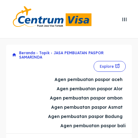
Search
Search
Cari
Cari
Beranda
Topik
JASA PEMBUATAN PASPOR
Explore our destinations
Explore our destinations
SAMARINDA
& Make a booking today
& Make a booking today
Explore
Agen pembuatan paspor aceh
Home
Home
Agen pembuatan paspor Alor
Agen pembuatan paspor ambon
Visa
Visa
Agen pembuatan paspor Asmat
Agen pembuatan paspor Badung
Paspor
Paspor
Agen pembuatan paspor bali
Kitas
Kitas