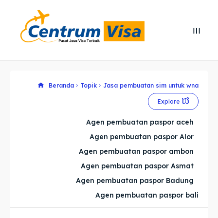
Search
Search
Cari
Cari
Explore our destinations
Explore our destinations
Beranda
Topik
Jasa pembuatan sim untuk wna
Explore
& Make a booking today
& Make a booking today
Agen pembuatan paspor aceh
Agen pembuatan paspor Alor
Home
Home
Agen pembuatan paspor ambon
Visa
Visa
Agen pembuatan paspor Asmat
Agen pembuatan paspor Badung
Paspor
Paspor
Agen pembuatan paspor bali
Kitas
Kitas