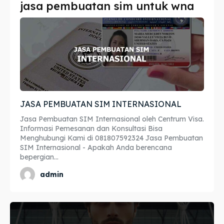
jasa pembuatan sim untuk wna
Imta
Imta
Legalisir
Legalisir
Apostille
Apostille
Penerjemah
Penerjemah
JASA PEMBUATAN SIM INTERNASIONAL
Asuransi
Asuransi
Jasa Pembuatan SIM Internasional oleh Centrum Visa.
Blog
Blog
Informasi Pemesanan dan Konsultasi Bisa
Menghubungi Kami di 081807592324 Jasa Pembuatan
SIM Internasional - Apakah Anda berencana
bepergian...
Cari
Cari
admin