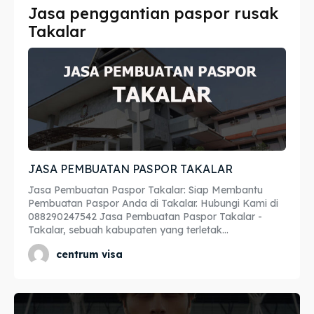
Jasa penggantian paspor rusak
Imta
Imta
Takalar
Legalisir
Legalisir
Apostille
Apostille
Penerjemah
Penerjemah
Asuransi
Asuransi
JASA PEMBUATAN PASPOR TAKALAR
Blog
Blog
Jasa Pembuatan Paspor Takalar: Siap Membantu
Pembuatan Paspor Anda di Takalar. Hubungi Kami di
088290247542 Jasa Pembuatan Paspor Takalar -
Takalar, sebuah kabupaten yang terletak...
Cari
Cari
centrum visa