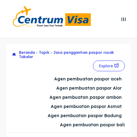
Search
Search
Cari
Cari
Beranda
Topik
Jasa penggantian paspor rusak
Explore our destinations
Explore our destinations
Takalar
& Make a booking today
& Make a booking today
Explore
Agen pembuatan paspor aceh
Home
Home
Agen pembuatan paspor Alor
Agen pembuatan paspor ambon
Visa
Visa
Agen pembuatan paspor Asmat
Paspor
Paspor
Agen pembuatan paspor Badung
Agen pembuatan paspor bali
Kitas
Kitas