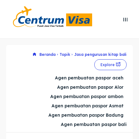
Search
Search
Cari
Cari
Explore our destinations
Explore our destinations
Beranda
Topik
Jasa pengurusan kitap bali
Explore
& Make a booking today
& Make a booking today
Agen pembuatan paspor aceh
Agen pembuatan paspor Alor
Home
Home
Agen pembuatan paspor ambon
Visa
Visa
Agen pembuatan paspor Asmat
Agen pembuatan paspor Badung
Paspor
Paspor
Agen pembuatan paspor bali
Kitas
Kitas