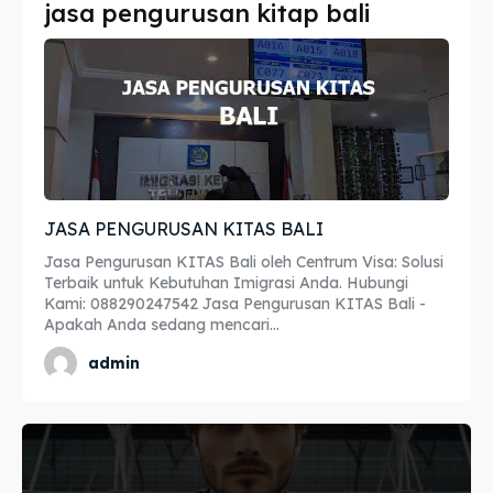
jasa pengurusan kitap bali
Imta
Imta
Legalisir
Legalisir
Apostille
Apostille
Penerjemah
Penerjemah
JASA PENGURUSAN KITAS BALI
Asuransi
Asuransi
Jasa Pengurusan KITAS Bali oleh Centrum Visa: Solusi
Blog
Blog
Terbaik untuk Kebutuhan Imigrasi Anda. Hubungi
Kami: 088290247542 Jasa Pengurusan KITAS Bali -
Apakah Anda sedang mencari...
admin
Cari
Cari