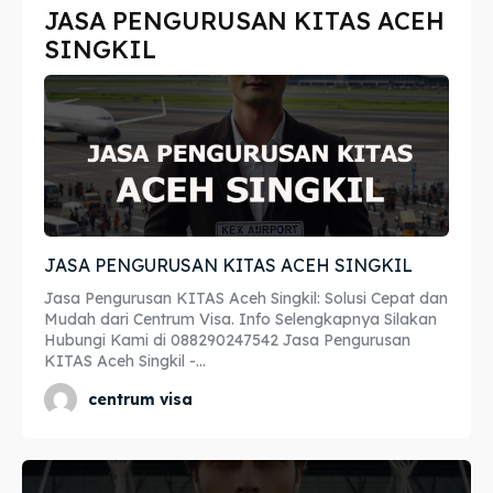
JASA PENGURUSAN KITAS ACEH
Imta
Imta
SINGKIL
Legalisir
Legalisir
Apostille
Apostille
Penerjemah
Penerjemah
Asuransi
Asuransi
JASA PENGURUSAN KITAS ACEH SINGKIL
Blog
Blog
Jasa Pengurusan KITAS Aceh Singkil: Solusi Cepat dan
Mudah dari Centrum Visa. Info Selengkapnya Silakan
Hubungi Kami di 088290247542 Jasa Pengurusan
KITAS Aceh Singkil -...
Cari
Cari
centrum visa