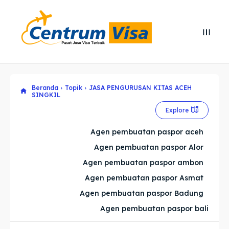
Search
Search
Cari
Cari
Beranda
Topik
JASA PENGURUSAN KITAS ACEH
Explore our destinations
Explore our destinations
SINGKIL
& Make a booking today
& Make a booking today
Explore
Agen pembuatan paspor aceh
Home
Home
Agen pembuatan paspor Alor
Agen pembuatan paspor ambon
Visa
Visa
Agen pembuatan paspor Asmat
Paspor
Paspor
Agen pembuatan paspor Badung
Agen pembuatan paspor bali
Kitas
Kitas