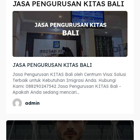
JASA PENGURUSAN KITAS BALI
Imta
Imta
Legalisir
Legalisir
Apostille
Apostille
Penerjemah
Penerjemah
JASA PENGURUSAN KITAS BALI
Asuransi
Asuransi
Jasa Pengurusan KITAS Bali oleh Centrum Visa: Solusi
Blog
Blog
Terbaik untuk Kebutuhan Imigrasi Anda. Hubungi
Kami: 088290247542 Jasa Pengurusan KITAS Bali -
Apakah Anda sedang mencari...
admin
Cari
Cari