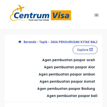
Search
Search
Cari
Cari
Explore our destinations
Explore our destinations
Beranda
Topik
JASA PENGURUSAN KITAS BALI
Explore
& Make a booking today
& Make a booking today
Agen pembuatan paspor aceh
Agen pembuatan paspor Alor
Home
Home
Agen pembuatan paspor ambon
Visa
Visa
Agen pembuatan paspor Asmat
Agen pembuatan paspor Badung
Paspor
Paspor
Agen pembuatan paspor bali
Kitas
Kitas