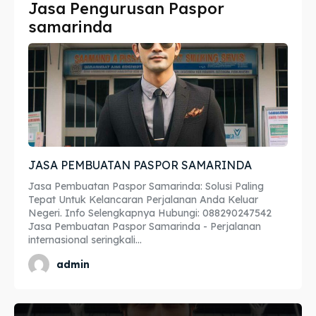
Jasa Pengurusan Paspor
Imta
Imta
samarinda
Legalisir
Legalisir
Apostille
Apostille
Penerjemah
Penerjemah
Asuransi
Asuransi
JASA PEMBUATAN PASPOR SAMARINDA
Blog
Blog
Jasa Pembuatan Paspor Samarinda: Solusi Paling
Tepat Untuk Kelancaran Perjalanan Anda Keluar
Negeri. Info Selengkapnya Hubungi: 088290247542
Jasa Pembuatan Paspor Samarinda - Perjalanan
internasional seringkali...
Cari
Cari
admin