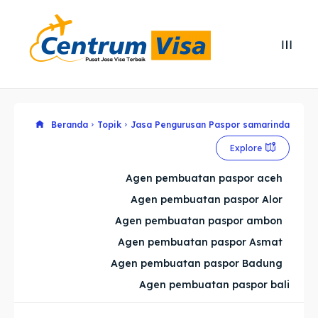
Search
Search
Cari
Cari
Explore our destinations
Explore our destinations
Beranda
Topik
Jasa Pengurusan Paspor samarinda
Explore
& Make a booking today
& Make a booking today
Agen pembuatan paspor aceh
Agen pembuatan paspor Alor
Home
Home
Agen pembuatan paspor ambon
Visa
Visa
Agen pembuatan paspor Asmat
Agen pembuatan paspor Badung
Paspor
Paspor
Agen pembuatan paspor bali
Kitas
Kitas