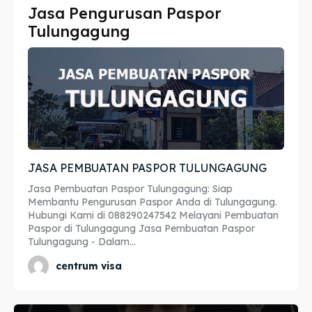
Jasa Pengurusan Paspor
Imta
Imta
Tulungagung
Legalisir
Legalisir
Apostille
Apostille
Penerjemah
Penerjemah
Asuransi
Asuransi
JASA PEMBUATAN PASPOR TULUNGAGUNG
Blog
Blog
Jasa Pembuatan Paspor Tulungagung: Siap
Membantu Pengurusan Paspor Anda di Tulungagung.
Hubungi Kami di 088290247542 Melayani Pembuatan
Paspor di Tulungagung Jasa Pembuatan Paspor
Cari
Cari
Tulungagung - Dalam...
centrum visa