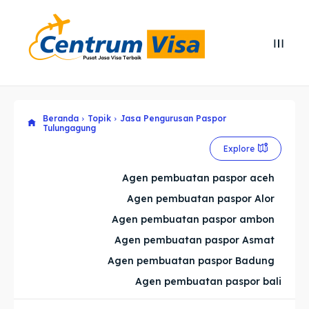
Search
Search
Cari
Cari
Beranda
Topik
Jasa Pengurusan Paspor
Explore our destinations
Explore our destinations
Tulungagung
& Make a booking today
& Make a booking today
Explore
Agen pembuatan paspor aceh
Home
Home
Agen pembuatan paspor Alor
Agen pembuatan paspor ambon
Visa
Visa
Agen pembuatan paspor Asmat
Agen pembuatan paspor Badung
Paspor
Paspor
Agen pembuatan paspor bali
Kitas
Kitas