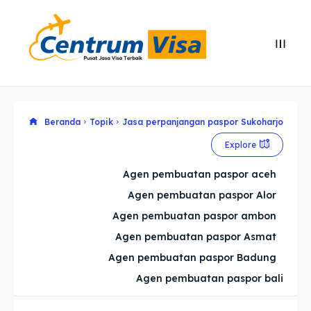
Search
Search
Cari
Cari
Explore our destinations
Explore our destinations
Beranda
Topik
Jasa perpanjangan paspor Sukoharjo
Explore
& Make a booking today
& Make a booking today
Agen pembuatan paspor aceh
Agen pembuatan paspor Alor
Home
Home
Agen pembuatan paspor ambon
Visa
Visa
Agen pembuatan paspor Asmat
Agen pembuatan paspor Badung
Paspor
Paspor
Agen pembuatan paspor bali
Kitas
Kitas