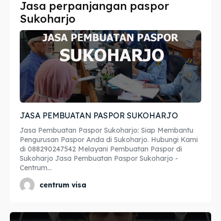
Jasa perpanjangan paspor
Imta
Imta
Sukoharjo
Legalisir
Legalisir
Apostille
Apostille
Penerjemah
Penerjemah
Asuransi
Asuransi
JASA PEMBUATAN PASPOR SUKOHARJO
Blog
Blog
Jasa Pembuatan Paspor Sukoharjo: Siap Membantu
Pengurusan Paspor Anda di Sukoharjo. Hubungi Kami
di 088290247542 Melayani Pembuatan Paspor di
Sukoharjo Jasa Pembuatan Paspor Sukoharjo -
Centrum...
Cari
Cari
centrum visa