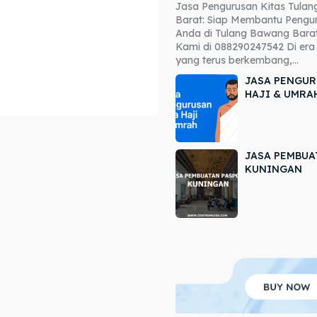
Jasa Pengurusan Kitas Tula
ore our destinations
ore our destinations
Barat: Siap Membantu Pengur
Anda di Tulang Bawang Barat
a booking today
a booking today
Kami di 088290247542 Di era 
yang terus berkembang,...
JASA PENGUR
HAJI & UMRA
JASA PEMBUA
r
r
KUNINGAN
ir
ir
lle
lle