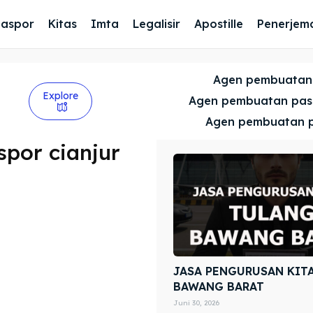
Paspor
Kitas
Imta
Legalisir
Apostille
Penerjem
Agen pembuatan
Explore
Agen pembuatan pa
Agen pembuatan 
por cianjur
JASA PENGURUSAN KIT
BAWANG BARAT
Juni 30, 2026