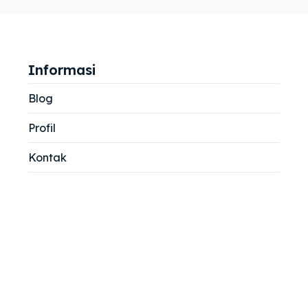
jemah
jemah
si
si
Informasi
Blog
Profil
Kontak