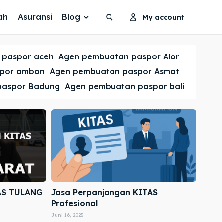
ah
Asuransi
Blog
My account
Search
Search
 paspor aceh
Agen pembuatan paspor Alor
Cari
Cari
spor ambon
Agen pembuatan paspor Asmat
paspor Badung
Agen pembuatan paspor bali
AS TULANG
Jasa Perpanjangan KITAS
Profesional
Juni 16, 2025