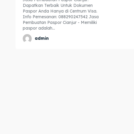
Dapatkan Terbaik Untuk Dokumen
Expl
Expl
Paspor Anda Hanya di Centrum Visa.
Info Pemesanan: 088290247542 Jasa
& Make 
& Make 
Pembuatan Paspor Cianjur - Memiliki
paspor adalah...
admin
Home
Home
Visa
Visa
Paspo
Paspo
Kitas
Kitas
Imta
Imta
Legalis
Legalis
Aposti
Aposti