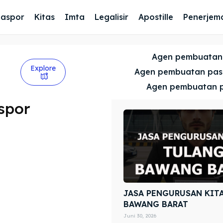
Paspor
Kitas
Imta
Legalisir
Apostille
Penerjem
Agen pembuatan
Explore
Agen pembuatan pa
Agen pembuatan 
spor
JASA PENGURUSAN KIT
BAWANG BARAT
Juni 30, 2026