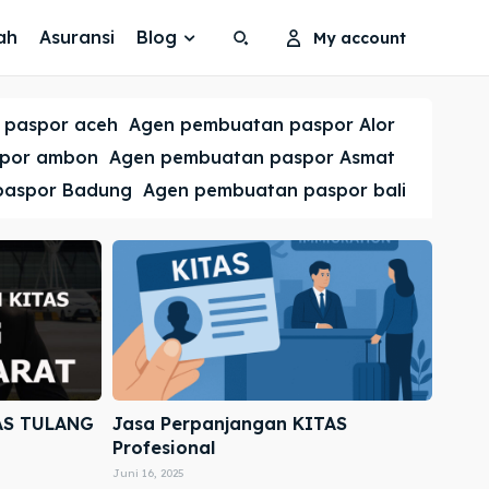
ah
Asuransi
Blog
My account
Search
Search
 paspor aceh
Agen pembuatan paspor Alor
Cari
Cari
spor ambon
Agen pembuatan paspor Asmat
paspor Badung
Agen pembuatan paspor bali
AS TULANG
Jasa Perpanjangan KITAS
Profesional
Juni 16, 2025