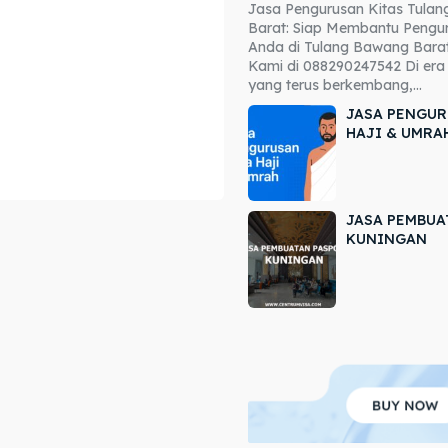
Jasa Pengurusan Kitas Tula
ore our destinations
ore our destinations
Barat: Siap Membantu Pengur
Anda di Tulang Bawang Barat
a booking today
a booking today
Kami di 088290247542 Di era 
yang terus berkembang,...
JASA PENGUR
HAJI & UMRA
JASA PEMBUA
r
r
KUNINGAN
ir
ir
lle
lle