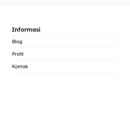
jemah
jemah
si
si
Informasi
Blog
Profil
Kontak