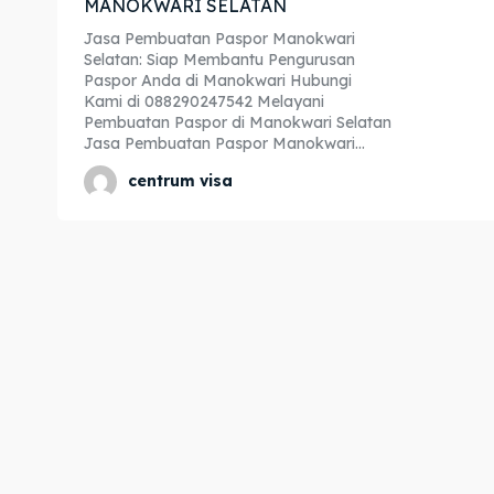
MANOKWARI SELATAN
Expl
Expl
Jasa Pembuatan Paspor Manokwari
Selatan: Siap Membantu Pengurusan
& Make 
& Make 
Paspor Anda di Manokwari Hubungi
Kami di 088290247542 Melayani
Pembuatan Paspor di Manokwari Selatan
Jasa Pembuatan Paspor Manokwari...
Home
Home
centrum visa
Visa
Visa
Paspo
Paspo
Kitas
Kitas
Imta
Imta
Legalis
Legalis
Aposti
Aposti