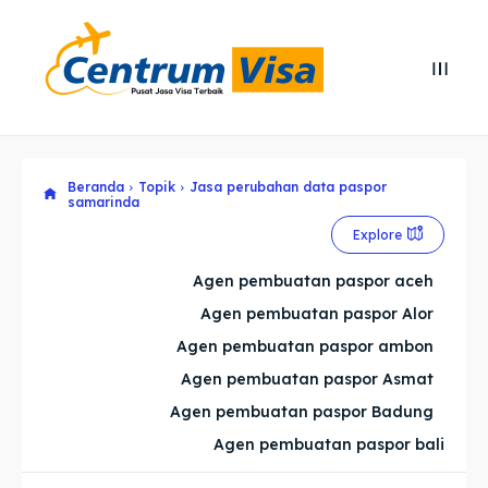
Search
Search
Cari
Cari
Beranda
Topik
Jasa perubahan data paspor
Explore our destinations
Explore our destinations
samarinda
& Make a booking today
& Make a booking today
Explore
Agen pembuatan paspor aceh
Home
Home
Agen pembuatan paspor Alor
Agen pembuatan paspor ambon
Visa
Visa
Agen pembuatan paspor Asmat
Agen pembuatan paspor Badung
Paspor
Paspor
Agen pembuatan paspor bali
Kitas
Kitas