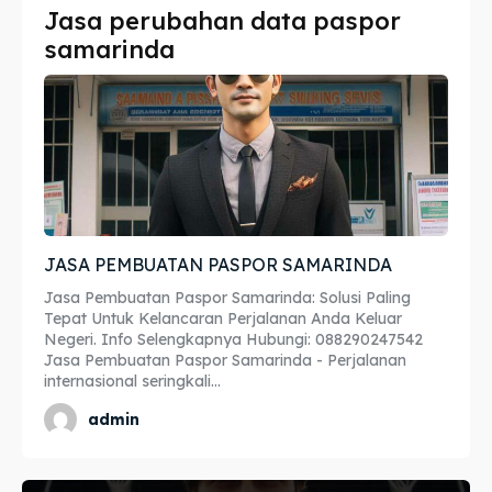
Jasa perubahan data paspor
Imta
Imta
samarinda
Legalisir
Legalisir
Apostille
Apostille
Penerjemah
Penerjemah
Asuransi
Asuransi
JASA PEMBUATAN PASPOR SAMARINDA
Blog
Blog
Jasa Pembuatan Paspor Samarinda: Solusi Paling
Tepat Untuk Kelancaran Perjalanan Anda Keluar
Negeri. Info Selengkapnya Hubungi: 088290247542
Jasa Pembuatan Paspor Samarinda - Perjalanan
Cari
Cari
internasional seringkali...
admin