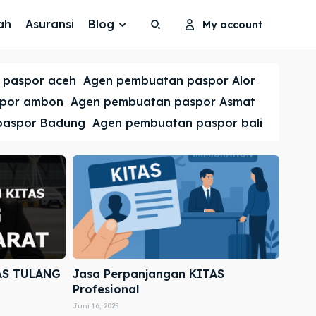
ah
Asuransi
Blog
My account
Search
Search
 paspor aceh
Agen pembuatan paspor Alor
Cari
Cari
spor ambon
Agen pembuatan paspor Asmat
paspor Badung
Agen pembuatan paspor bali
AS TULANG
Jasa Perpanjangan KITAS
Profesional
Juni 16, 2025