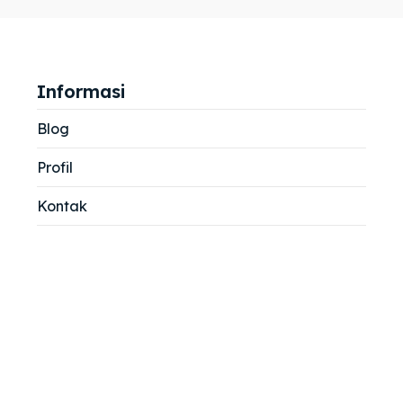
jemah
jemah
si
si
Informasi
Blog
Profil
Kontak