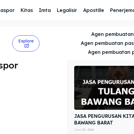
Paspor
Kitas
Imta
Legalisir
Apostille
Penerjem
Agen pembuatan
Explore
Agen pembuatan pa
Agen pembuatan 
spor
JASA PENGURUSAN KIT
BAWANG BARAT
Juni 30, 2026