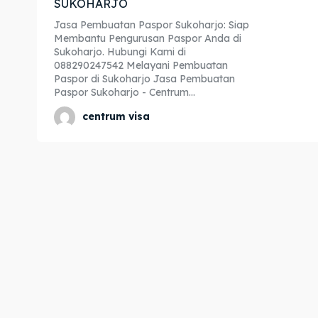
SUKOHARJO
Expl
Expl
Jasa Pembuatan Paspor Sukoharjo: Siap
Membantu Pengurusan Paspor Anda di
& Make 
& Make 
Sukoharjo. Hubungi Kami di
088290247542 Melayani Pembuatan
Paspor di Sukoharjo Jasa Pembuatan
Paspor Sukoharjo - Centrum...
Home
Home
centrum visa
Visa
Visa
Paspo
Paspo
Kitas
Kitas
Imta
Imta
Legalis
Legalis
Aposti
Aposti