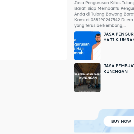
Jasa Pengurusan Kitas Tula
ore our destinations
ore our destinations
Barat: Siap Membantu Pengur
Anda di Tulang Bawang Barat
a booking today
a booking today
Kami di 088290247542 Di era 
yang terus berkembang,...
JASA PENGUR
HAJI & UMRA
JASA PEMBUA
r
r
KUNINGAN
ir
ir
lle
lle