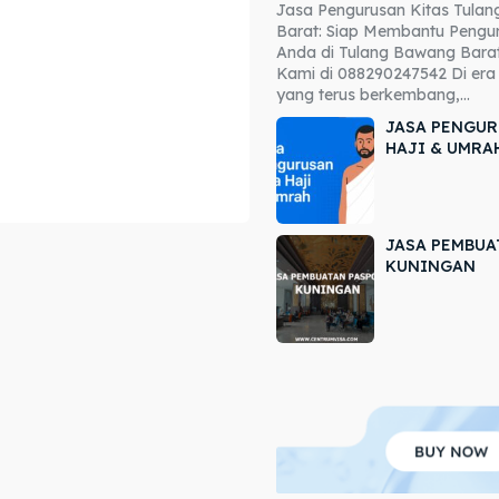
Jasa Pengurusan Kitas Tula
ore our destinations
ore our destinations
Barat: Siap Membantu Pengur
Anda di Tulang Bawang Barat
a booking today
a booking today
Kami di 088290247542 Di era 
yang terus berkembang,...
JASA PENGUR
HAJI & UMRA
JASA PEMBUA
r
r
KUNINGAN
ir
ir
lle
lle