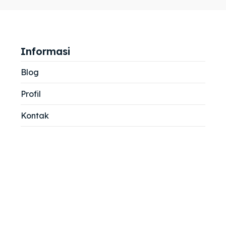
jemah
jemah
si
si
Informasi
Blog
Profil
Kontak