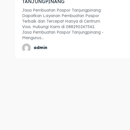
TANJUNGPINANG
Expl
Expl
Jasa Pembuatan Paspor Tanjungpinang:
Dapatkan Layanan Pembuatan Paspor
& Make 
& Make 
Terbaik dan Tercepat Hanya di Centrum
Visa. Hubungi Kami di 088290247542.
Jasa Pembuatan Paspor Tanjungpinang -
Mengurus...
Home
Home
admin
Visa
Visa
Paspo
Paspo
Kitas
Kitas
Imta
Imta
Legalis
Legalis
Aposti
Aposti