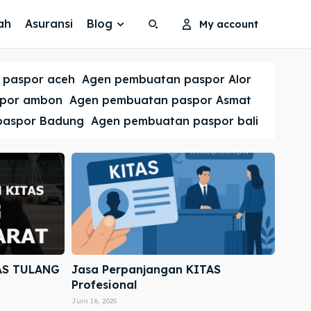
ah
Asuransi
Blog
My account
Search
Search
 paspor aceh
Agen pembuatan paspor Alor
Cari
Cari
spor ambon
Agen pembuatan paspor Asmat
paspor Badung
Agen pembuatan paspor bali
AS TULANG
Jasa Perpanjangan KITAS
Profesional
Juni 16, 2025