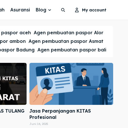
ah
Asuransi
Blog
My account
Search
Search
 paspor aceh
Agen pembuatan paspor Alor
Cari
Cari
spor ambon
Agen pembuatan paspor Asmat
paspor Badung
Agen pembuatan paspor bali
AS TULANG
Jasa Perpanjangan KITAS
Profesional
Juni 16, 2025