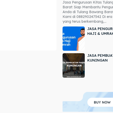
Jasa Pengurusan Kitas Tula
ore our destinations
ore our destinations
Barat: Siap Membantu Pengur
Anda di Tulang Bawang Barat
a booking today
a booking today
Kami di 088290247542 Di era 
yang terus berkembang,...
JASA PENGUR
HAJI & UMRA
JASA PEMBUA
r
r
KUNINGAN
ir
ir
lle
lle