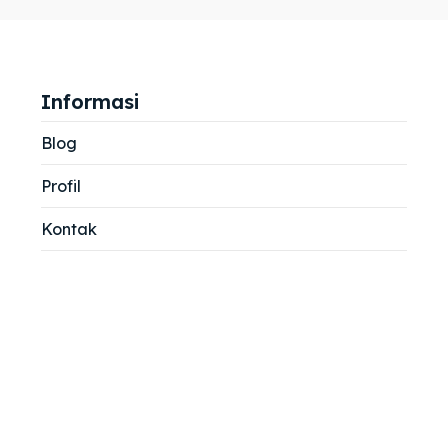
jemah
jemah
si
si
Informasi
Blog
Profil
Kontak