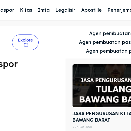
Paspor
Kitas
Imta
Legalisir
Apostille
Penerjem
Agen pembuatan
Explore
Agen pembuatan pa
Agen pembuatan 
spor
JASA PENGURUSAN KIT
BAWANG BARAT
Juni 30, 2026