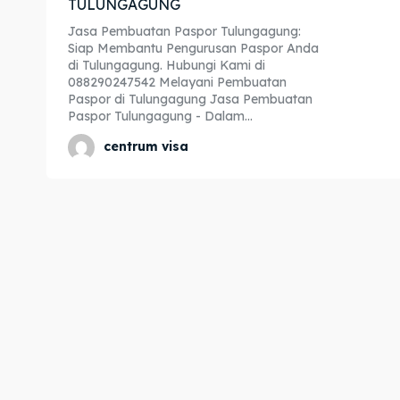
TULUNGAGUNG
Expl
Expl
Jasa Pembuatan Paspor Tulungagung:
Siap Membantu Pengurusan Paspor Anda
& Make 
& Make 
di Tulungagung. Hubungi Kami di
088290247542 Melayani Pembuatan
Paspor di Tulungagung Jasa Pembuatan
Paspor Tulungagung - Dalam...
Home
Home
centrum visa
Visa
Visa
Paspo
Paspo
Kitas
Kitas
Imta
Imta
Legalis
Legalis
Aposti
Aposti