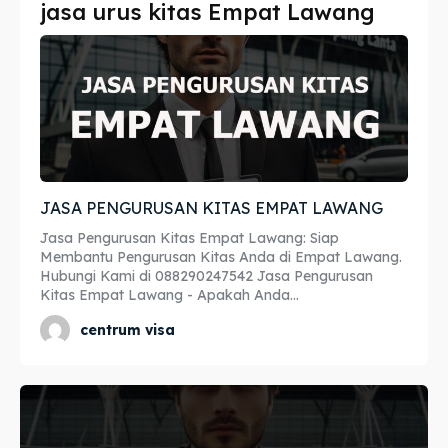
jasa urus kitas Empat Lawang
Imta
Imta
Legalisir
Legalisir
Apostille
Apostille
Penerjemah
Penerjemah
JASA PENGURUSAN KITAS EMPAT LAWANG
Asuransi
Asuransi
Jasa Pengurusan Kitas Empat Lawang: Siap
Blog
Blog
Membantu Pengurusan Kitas Anda di Empat Lawang.
Hubungi Kami di 088290247542 Jasa Pengurusan
Kitas Empat Lawang - Apakah Anda...
centrum visa
Cari
Cari