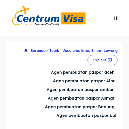
Search
Search
Cari
Cari
Explore our destinations
Explore our destinations
Beranda
Topik
Jasa urus kitas Empat Lawang
Explore
& Make a booking today
& Make a booking today
Agen pembuatan paspor aceh
Agen pembuatan paspor Alor
Home
Home
Agen pembuatan paspor ambon
Visa
Visa
Agen pembuatan paspor Asmat
Agen pembuatan paspor Badung
Paspor
Paspor
Agen pembuatan paspor bali
Kitas
Kitas