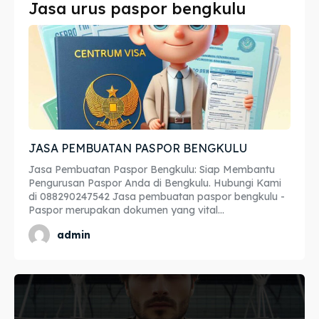
Jasa urus paspor bengkulu
Imta
Imta
Legalisir
Legalisir
Apostille
Apostille
Penerjemah
Penerjemah
JASA PEMBUATAN PASPOR BENGKULU
Asuransi
Asuransi
Jasa Pembuatan Paspor Bengkulu: Siap Membantu
Blog
Blog
Pengurusan Paspor Anda di Bengkulu. Hubungi Kami
di 088290247542 Jasa pembuatan paspor bengkulu -
Paspor merupakan dokumen yang vital...
admin
Cari
Cari