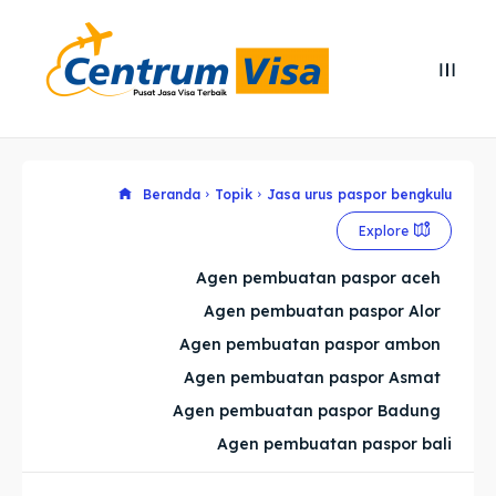
Search
Search
Cari
Cari
Explore our destinations
Explore our destinations
Beranda
Topik
Jasa urus paspor bengkulu
Explore
& Make a booking today
& Make a booking today
Agen pembuatan paspor aceh
Agen pembuatan paspor Alor
Home
Home
Agen pembuatan paspor ambon
Visa
Visa
Agen pembuatan paspor Asmat
Agen pembuatan paspor Badung
Paspor
Paspor
Agen pembuatan paspor bali
Kitas
Kitas