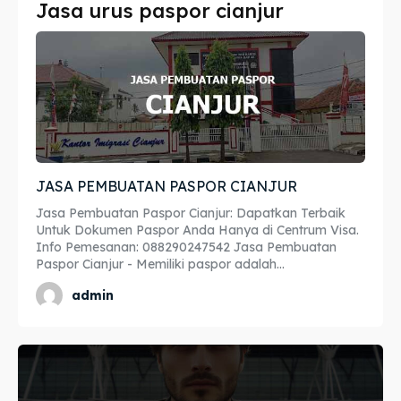
Jasa urus paspor cianjur
Imta
Imta
Legalisir
Legalisir
Apostille
Apostille
Penerjemah
Penerjemah
JASA PEMBUATAN PASPOR CIANJUR
Asuransi
Asuransi
Jasa Pembuatan Paspor Cianjur: Dapatkan Terbaik
Blog
Blog
Untuk Dokumen Paspor Anda Hanya di Centrum Visa.
Info Pemesanan: 088290247542 Jasa Pembuatan
Paspor Cianjur - Memiliki paspor adalah...
admin
Cari
Cari