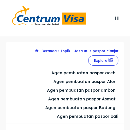
Search
Search
Cari
Cari
Explore our destinations
Explore our destinations
Beranda
Topik
Jasa urus paspor cianjur
Explore
& Make a booking today
& Make a booking today
Agen pembuatan paspor aceh
Agen pembuatan paspor Alor
Home
Home
Agen pembuatan paspor ambon
Visa
Visa
Agen pembuatan paspor Asmat
Agen pembuatan paspor Badung
Paspor
Paspor
Agen pembuatan paspor bali
Kitas
Kitas