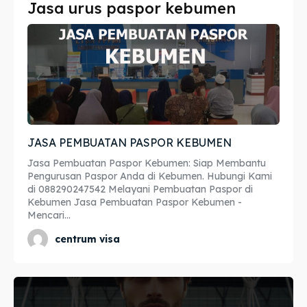
Jasa urus paspor kebumen
Imta
Imta
Legalisir
Legalisir
Apostille
Apostille
Penerjemah
Penerjemah
JASA PEMBUATAN PASPOR KEBUMEN
Asuransi
Asuransi
Jasa Pembuatan Paspor Kebumen: Siap Membantu
Blog
Blog
Pengurusan Paspor Anda di Kebumen. Hubungi Kami
di 088290247542 Melayani Pembuatan Paspor di
Kebumen Jasa Pembuatan Paspor Kebumen -
Mencari...
Cari
Cari
centrum visa