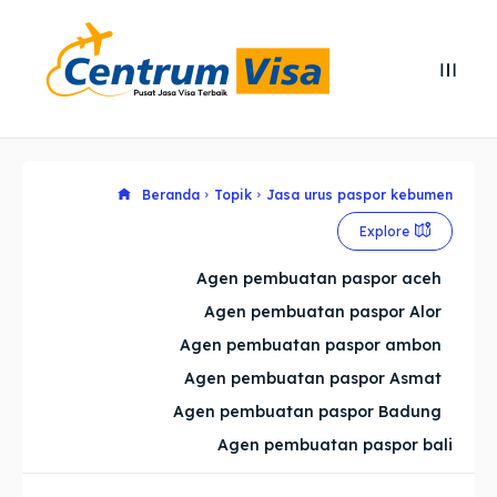
Search
Search
Cari
Cari
Explore our destinations
Explore our destinations
Beranda
Topik
Jasa urus paspor kebumen
Explore
& Make a booking today
& Make a booking today
Agen pembuatan paspor aceh
Agen pembuatan paspor Alor
Home
Home
Agen pembuatan paspor ambon
Visa
Visa
Agen pembuatan paspor Asmat
Agen pembuatan paspor Badung
Paspor
Paspor
Agen pembuatan paspor bali
Kitas
Kitas