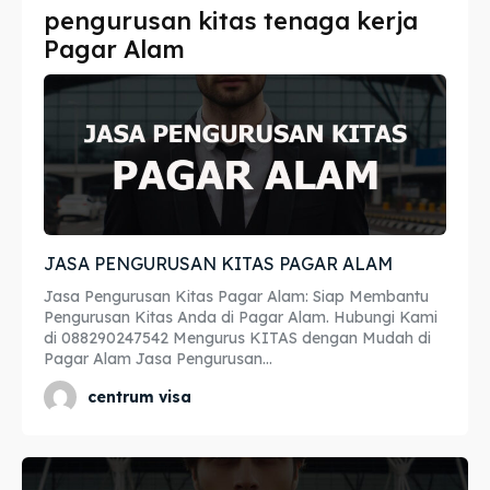
pengurusan kitas tenaga kerja
Imta
Imta
Pagar Alam
Legalisir
Legalisir
Apostille
Apostille
Penerjemah
Penerjemah
Asuransi
Asuransi
JASA PENGURUSAN KITAS PAGAR ALAM
Blog
Blog
Jasa Pengurusan Kitas Pagar Alam: Siap Membantu
Pengurusan Kitas Anda di Pagar Alam. Hubungi Kami
di 088290247542 Mengurus KITAS dengan Mudah di
Pagar Alam Jasa Pengurusan...
Cari
Cari
centrum visa