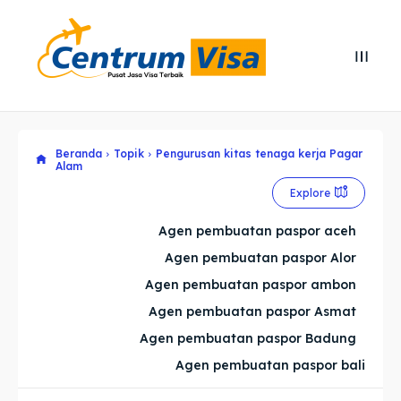
Search
Search
Cari
Cari
Beranda
Topik
Pengurusan kitas tenaga kerja Pagar
Explore our destinations
Explore our destinations
Alam
& Make a booking today
& Make a booking today
Explore
Agen pembuatan paspor aceh
Home
Home
Agen pembuatan paspor Alor
Agen pembuatan paspor ambon
Visa
Visa
Agen pembuatan paspor Asmat
Paspor
Paspor
Agen pembuatan paspor Badung
Agen pembuatan paspor bali
Kitas
Kitas