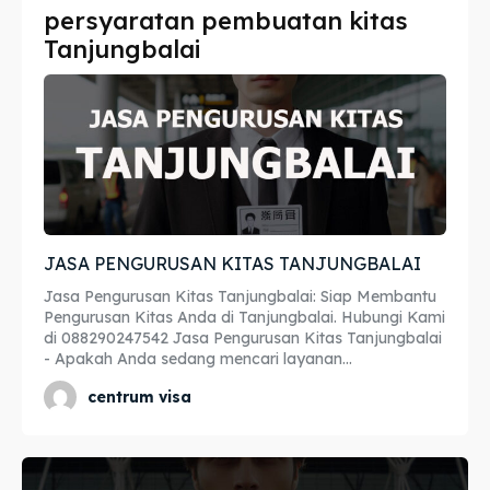
persyaratan pembuatan kitas
Imta
Imta
Tanjungbalai
Legalisir
Legalisir
Apostille
Apostille
Penerjemah
Penerjemah
Asuransi
Asuransi
JASA PENGURUSAN KITAS TANJUNGBALAI
Blog
Blog
Jasa Pengurusan Kitas Tanjungbalai: Siap Membantu
Pengurusan Kitas Anda di Tanjungbalai. Hubungi Kami
di 088290247542 Jasa Pengurusan Kitas Tanjungbalai
- Apakah Anda sedang mencari layanan...
Cari
Cari
centrum visa