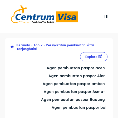
Search
Search
Cari
Cari
Beranda
Topik
Persyaratan pembuatan kitas
Explore our destinations
Explore our destinations
Tanjungbalai
& Make a booking today
& Make a booking today
Explore
Agen pembuatan paspor aceh
Home
Home
Agen pembuatan paspor Alor
Agen pembuatan paspor ambon
Visa
Visa
Agen pembuatan paspor Asmat
Paspor
Paspor
Agen pembuatan paspor Badung
Agen pembuatan paspor bali
Kitas
Kitas