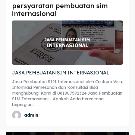
persyaratan pembuatan sim
Imta
Imta
internasional
Legalisir
Legalisir
Apostille
Apostille
Penerjemah
Penerjemah
Asuransi
Asuransi
JASA PEMBUATAN SIM INTERNASIONAL
Blog
Blog
Jasa Pembuatan SIM Internasional oleh Centrum Visa.
Informasi Pemesanan dan Konsultasi Bisa
Menghubungi Kami di 081807592324 Jasa Pembuatan
SIM Internasional - Apakah Anda berencana
Cari
Cari
bepergian...
admin