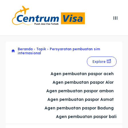
Search
Search
Cari
Cari
Beranda
Topik
Persyaratan pembuatan sim
Explore our destinations
Explore our destinations
internasional
& Make a booking today
& Make a booking today
Explore
Agen pembuatan paspor aceh
Home
Home
Agen pembuatan paspor Alor
Agen pembuatan paspor ambon
Visa
Visa
Agen pembuatan paspor Asmat
Agen pembuatan paspor Badung
Paspor
Paspor
Agen pembuatan paspor bali
Kitas
Kitas