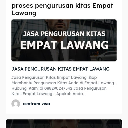
proses pengurusan kitas Empat
Imta
Imta
Lawang
Legalisir
Legalisir
Apostille
Apostille
Penerjemah
Penerjemah
Asuransi
Asuransi
JASA PENGURUSAN KITAS EMPAT LAWANG
Blog
Blog
Jasa Pengurusan Kitas Empat Lawang: Siap
Membantu Pengurusan Kitas Anda di Empat Lawang.
Hubungi Kami di 088290247542 Jasa Pengurusan
Kitas Empat Lawang - Apakah Anda...
Cari
Cari
centrum visa