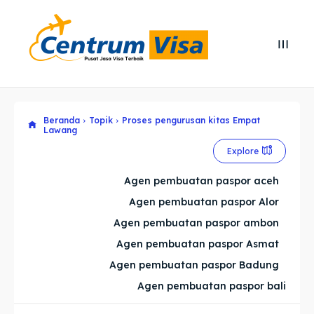
Search
Search
Cari
Cari
Beranda
Topik
Proses pengurusan kitas Empat
Explore our destinations
Explore our destinations
Lawang
& Make a booking today
& Make a booking today
Explore
Agen pembuatan paspor aceh
Home
Home
Agen pembuatan paspor Alor
Agen pembuatan paspor ambon
Visa
Visa
Agen pembuatan paspor Asmat
Paspor
Paspor
Agen pembuatan paspor Badung
Agen pembuatan paspor bali
Kitas
Kitas