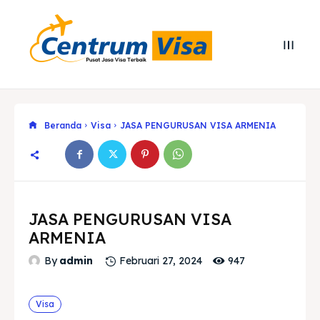
Beranda
Visa
JASA PENGURUSAN VISA ARMENIA
JASA PENGURUSAN VISA
ARMENIA
947
By
admin
Februari 27, 2024
Search
Search
Cari
Cari
Visa
Explore our destinations
Explore our destinations