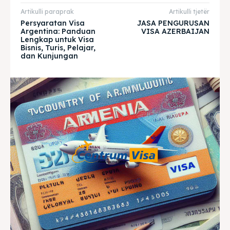
Artikulli paraprak
Artikulli tjetër
& Make a booking today
& Make a booking today
Persyaratan Visa
JASA PENGURUSAN
Argentina: Panduan
VISA AZERBAIJAN
Lengkap untuk Visa
Bisnis, Turis, Pelajar,
Home
Home
dan Kunjungan
Visa
Visa
Paspor
Paspor
Kitas
Kitas
Imta
Imta
Legalisir
Legalisir
Apostille
Apostille
Penerjemah
Penerjemah