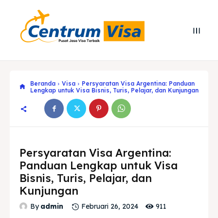
Beranda
Visa
Persyaratan Visa Argentina: Panduan
Lengkap untuk Visa Bisnis, Turis, Pelajar, dan Kunjungan
Persyaratan Visa Argentina:
Panduan Lengkap untuk Visa
Bisnis, Turis, Pelajar, dan
Search
Search
Kunjungan
911
By
admin
Februari 26, 2024
Cari
Cari
Explore our destinations
Explore our destinations