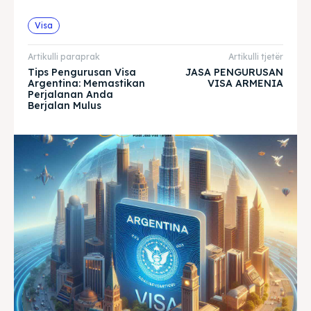
& Make a booking today
& Make a booking today
Visa
Artikulli paraprak
Artikulli tjetër
Home
Home
Tips Pengurusan Visa
JASA PENGURUSAN
Argentina: Memastikan
VISA ARMENIA
Perjalanan Anda
Visa
Visa
Berjalan Mulus
Paspor
Paspor
Kitas
Kitas
Imta
Imta
Legalisir
Legalisir
Apostille
Apostille
Penerjemah
Penerjemah